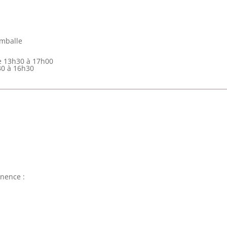
amballe
e 13h30 à 17h00
30 à 16h30
nence :