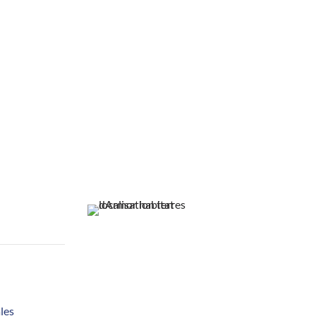
LES
les