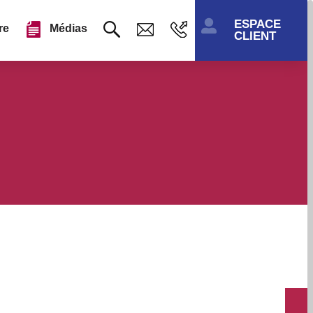
ESPACE

re
Médias
CLIENT