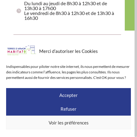
Du lundi au jeudi de 8h30 à 12h30 et de
13h30 à 17h00
Le vendredi de 8h30 à 12h30 et de 13h30 à
16h30
Espace accueil à Dinan
Merci d’autoriser les Cookies
16 rue de Brest – 22100 Dinan
Indispensables pour piloter notre site internet, ils nous permettent de mesurer
Sur rendez-vous aux horaires de permanence
des indicateurs comme l’affluence, les pages les plus consultées. Ils nous
:
permettent aussi de fournir des services personnalisés. C’est OK pour vous ?
les lundis et jeudis de 10h00 à 16h00
TOUTES NOS AGENCES
Accepter
Refuser
Voir les préférences