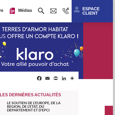
ESPACE

re
Médias
CLIENT
Facebook
Email
Print
LinkedIn
Partager
LES DERNIÈRES ACTUALITÉS
LE SOUTIEN DE L’EUROPE, DE LA
REGION, DE L’ETAT, DU
DEPARTEMENT ET D’EPCI