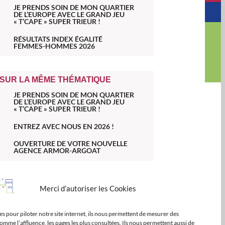
JE PRENDS SOIN DE MON QUARTIER
DE L’EUROPE AVEC LE GRAND JEU
« T’CAPE » SUPER TRIEUR !
RÉSULTATS INDEX ÉGALITÉ
FEMMES-HOMMES 2026
SUR LA MÊME THÉMATIQUE
JE PRENDS SOIN DE MON QUARTIER
DE L’EUROPE AVEC LE GRAND JEU
« T’CAPE » SUPER TRIEUR !
ENTREZ AVEC NOUS EN 2026 !
OUVERTURE DE VOTRE NOUVELLE
AGENCE ARMOR-ARGOAT
SUR LE MÊME TERRITOIRE
Merci d’autoriser les Cookies
LE SOUTIEN DE L’EUROPE, DE LA
REGION, DE L’ETAT, DU
DEPARTEMENT ET D’EPCI
s pour piloter notre site internet, ils nous permettent de mesurer des
omme l’affluence, les pages les plus consultées. Ils nous permettent aussi de