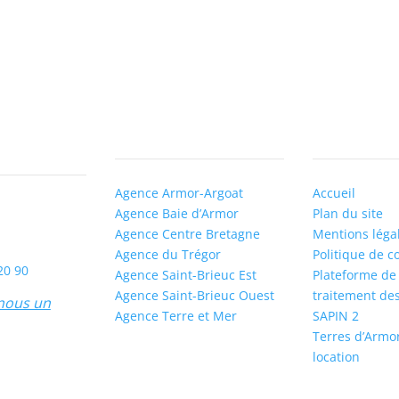
rmor
Nos agences
Liens utiles
Agence Armor-Argoat
Accueil
Agence Baie d’Armor
Plan du site
, 22440
Agence Centre Bretagne
Mentions léga
Agence du Trégor
Politique de co
20 90
Agence Saint-Brieuc Est
Plateforme de 
Agence Saint-Brieuc Ouest
traitement des
nous un
Agence Terre et Mer
SAPIN 2
Terres d’Armo
location
Fait avec ♡ e