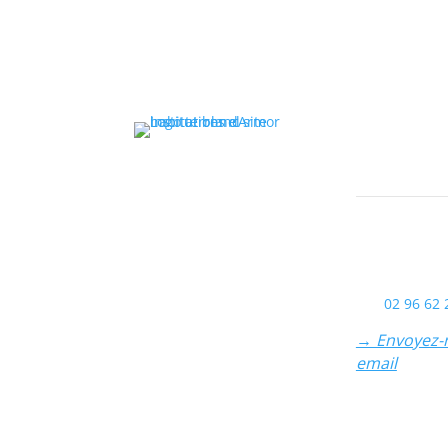
Terres d’A
Habitat
Siège
6 rue des Lys
Ploufragan
Tél.
02 96 62 
→ Envoyez-
email