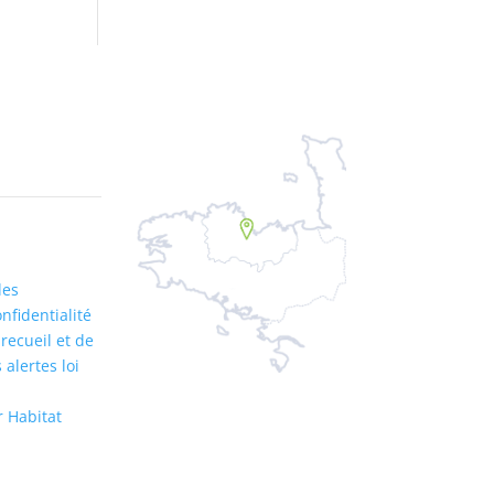
les
nfidentialité
recueil et de
 alertes loi
r Habitat
n Bretagne par