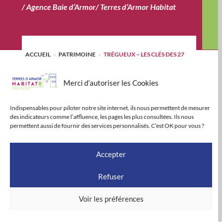
/
Agence Baie d’Armor
/
Terres d’Armor Habitat
ACCUEIL
PATRIMOINE
TRÉGUEUX – LES CLÉS DES 27
9
9
NOUVEAUX LOGEMENTS SOCIAUX REMISES AUX
LOCATAIRES
Merci d’autoriser les Cookies
Facebook
Email
Print
LinkedIn
Partager
Indispensables pour piloter notre site internet, ils nous permettent de mesurer
des indicateurs comme l’affluence, les pages les plus consultées. Ils nous
permettent aussi de fournir des services personnalisés. C’est OK pour vous ?
Vendredi 15 septembre, les équipes de TERRES
D’ARMOR HABITAT, premier bailleur social des Côtes
Accepter
d’Armor, ont remis les clés de 27 nouveaux logements
Refuser
sociaux de Trégueux. Ainsi, les nouveaux locataires ont
pu prendre possession de leurs logements situés au 1
Voir les préférences
rue Louise Bourgeois et au 1 rue Camille Claudel.