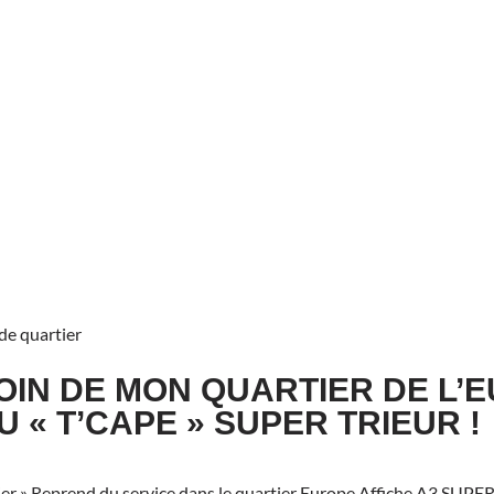
de quartier
OIN DE MON QUARTIER DE L’
 « T’CAPE » SUPER TRIEUR !
tier » Reprend du service dans le quartier Europe Affiche A3 SU