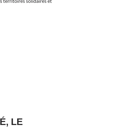
territoires solidaires et
É, LE