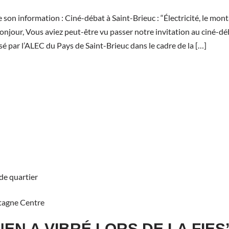
e son information : Ciné-débat à Saint-Brieuc : “Électricité, le mon
Bonjour, Vous aviez peut-être vu passer notre invitation au ciné-déba
sé par l’ALEC du Pays de Saint-Brieuc dans le cadre de la […]
de quartier
agne Centre
EN A VIBRÉ LORS DE LA FIES’T