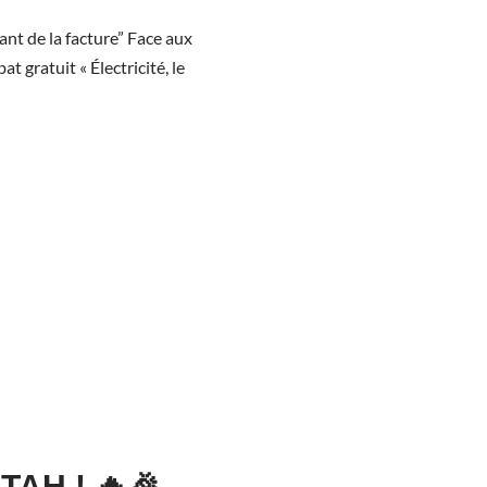
tant de la facture” Face aux
t gratuit « Électricité, le
AH ! 🔥🎉