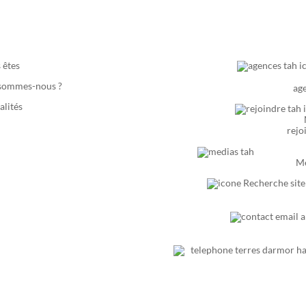
 êtes
sommes-nous ?
ag
alités
rejo
Mé