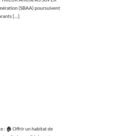
omération (SBAA) poursuivent
brants […]
: 🏚️ Offrir un habitat de