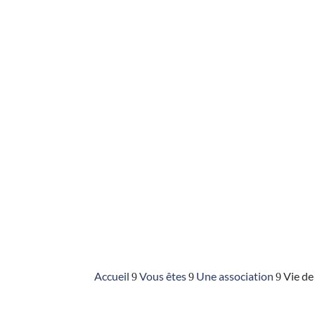
VIE DE QUARTIE
Découvrez toutes les actualités liées à la vie d
Accueil
Vous êtes
Une association
Vie de
9
9
9