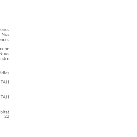

ESPACE CLIENT
Nos
ences
Nous
indre
dias