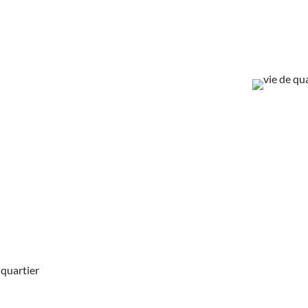
R
e quartier
 quartier