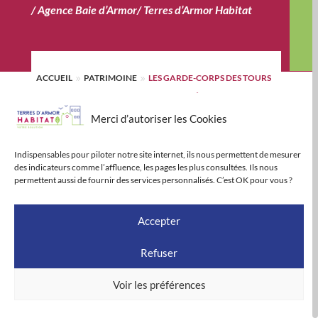
/
Agence Baie d’Armor
/
Terres d’Armor Habitat
ACCUEIL
PATRIMOINE
LES GARDE-CORPS DES TOURS
9
9
BALZAC TROUVENT UNE SECONDE VIE À PLOEUC-
L’HERMITAGE
Merci d’autoriser les Cookies
Facebook
Email
Print
LinkedIn
Partager
Indispensables pour piloter notre site internet, ils nous permettent de mesurer
des indicateurs comme l’affluence, les pages les plus consultées. Ils nous
permettent aussi de fournir des services personnalisés. C’est OK pour vous ?
Pour TERRES D’ARMOR HABITAT, il n’est pas
envisageable de jeter les matériaux issus de la
Accepter
déconstruction des tours de Balzac à Saint-Brieuc. Suite
Refuser
à la commande de la commune de Ploeuc-L’Hermitage,
les garde-corps des logements vont trouver une seconde
Voir les préférences
vie et se transformer en arceaux à vélos.